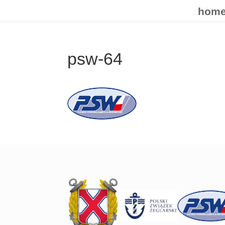
hom
psw-64