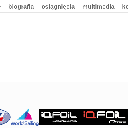
e
biografia
osiągnięcia
multimedia
k