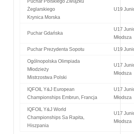
Puchar Polskiego Związku
Żeglarskiego
U19 Juni
Krynica Morska
U17 Juni
Puchar Gdańska
Młodsza
Puchar Prezydenta Sopotu
U19 Juni
Ogólnopolska Olimpiada
U17 Juni
Młodzieży
Młodsza
Mistrzostwa Polski
IQFOIL Y&J European
U17 Juni
Championships Embrun, Francja
Młodsza
IQFOIL Y&J World
U17 Juni
Championships Sa Rapita,
Młodsza
Hiszpania