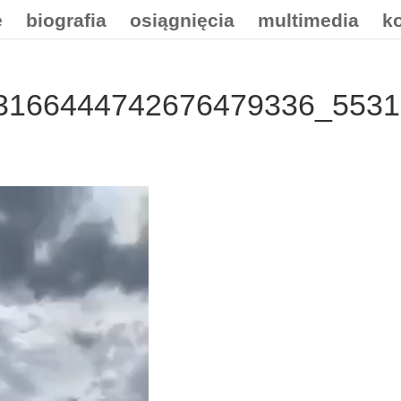
e
biografia
osiągnięcia
multimedia
k
_3166444742676479336_5531