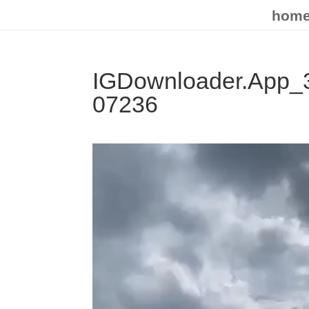
hom
IGDownloader.App
07236
Odtwarzacz
video