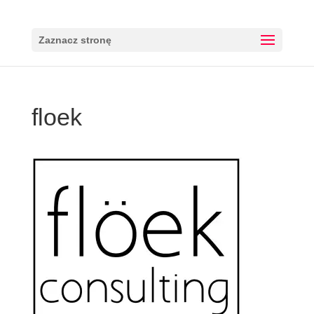
Zaznacz stronę
floek